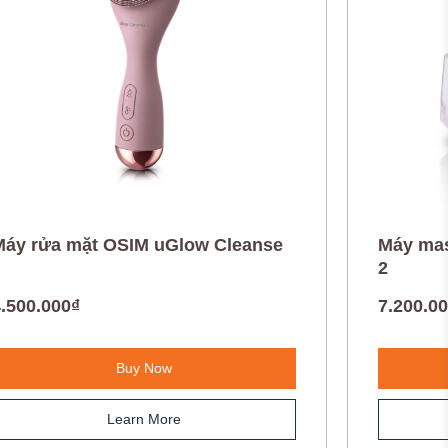
Máy rửa mặt OSIM uGlow Cleanse
Máy mas
2
.500.000₫
7.200.0
Buy Now
Learn More