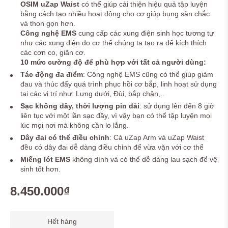
OSIM uZap Waist
có thể giúp cải thiện hiệu quả tập luyện
bằng cách tạo
nhiều hoạt động cho cơ giúp bụng săn chắc
và thon gọn hơn.
Công nghệ EMS
cung cấp các xung điện sinh học tương tự
như các xung điện do cơ thể chúng ta tạo ra để kích thích
các cơn co, giãn cơ.
10 mức cường độ để phù hợp với tất cả người dùng:
Tác động đa điểm
: Công nghệ EMS cũng có thể giúp giảm
đau và thúc đẩy quá trình phục hồi cơ bắp, linh hoạt sử dụng
tại các vị trí như: Lưng dưới, Đùi, bắp chân,..
Sạc không dây, thời lượng pin dài
:
sử dụng lên đến 8 giờ
liên tục với một lần sạc đầy, vì vậy bạn có thể tập luyện mọi
lúc mọi nơi mà không cần lo lắng.
Dây đai có thể điều chỉnh
: Cả uZap Arm và uZap Waist
đều có dây đai dễ dàng điều chỉnh để vừa vặn với cơ thể
Miếng lót EMS
không dính và có thể dễ dàng lau sạch để vệ
sinh tốt hơn.
8.450.000₫
Hết hàng