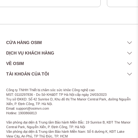
CỬA HÀNG OSIM
DỊCH VỤ KHÁCH HÀNG
VỀ OSIM
TÀI KHOẢN CỦA TÔI
Công ty TNHH Thiết bị chăm sóc sức khỏe Công nghệ cao
MST: 0110297836 - Do Sở KH&ĐT TP Hà Nội cấp ngày 24/03/2023
Trụ sở ĐKKD: Số 42 Sunrise D, Khu đô thị The Manor Central Park, đường Nguyễn
Xiển, P. Định Công, TP. Hà Nội.
Email: support@osimvn.com
Hotline: 1900866813
Văn phòng đại diện & Trung tâm Bảo hành Miền Bắc: 19 Sunrise B, KĐT The Manor
Central Park, Nguyễn Xiển, P. Định Công, TP. Hà Nội
Văn phòng đại diện & Trung tâm Bảo hành Miền Nam: Số 6 đường K, KĐT Lake
View City, An Phú, TP Thủ Đức, TP. HCM