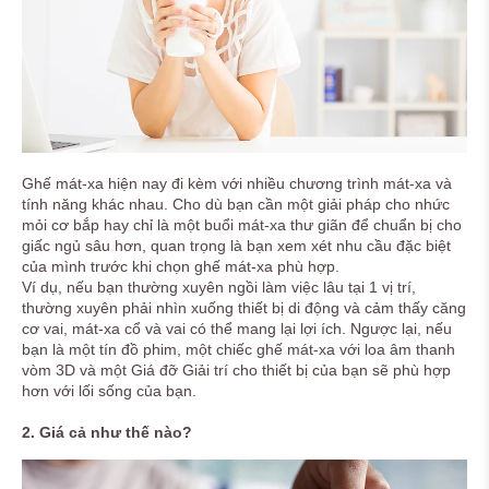
Ghế mát-xa hiện nay đi kèm với nhiều chương trình mát-xa và
tính năng khác nhau. Cho dù bạn cần một giải pháp cho nhức
mỏi cơ bắp hay chỉ là một buổi mát-xa thư giãn để chuẩn bị cho
giấc ngủ sâu hơn, quan trọng là bạn xem xét nhu cầu đặc biệt
của mình trước khi chọn ghế mát-xa phù hợp.
Ví dụ, nếu bạn thường xuyên ngồi làm việc lâu tại 1 vị trí,
thường xuyên phải nhìn xuống thiết bị di động và cảm thấy căng
cơ vai, mát-xa cổ và vai có thể mang lại lợi ích. Ngược lại, nếu
bạn là một tín đồ phim, một chiếc ghế mát-xa với loa âm thanh
vòm 3D và một Giá đỡ Giải trí cho thiết bị của bạn sẽ phù hợp
hơn với lối sống của bạn.
2. Giá cả như thế nào?