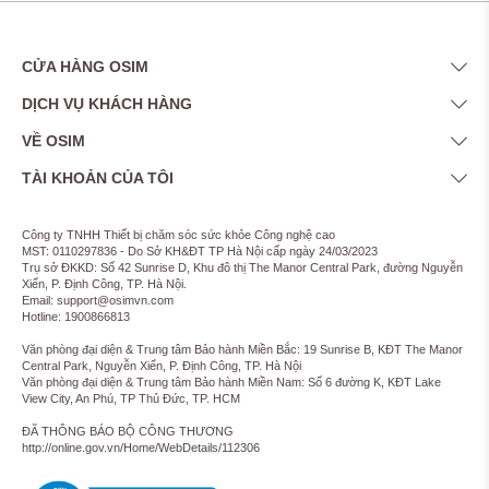
CỬA HÀNG OSIM
DỊCH VỤ KHÁCH HÀNG
VỀ OSIM
TÀI KHOẢN CỦA TÔI
Công ty TNHH Thiết bị chăm sóc sức khỏe Công nghệ cao
MST: 0110297836 - Do Sở KH&ĐT TP Hà Nội cấp ngày 24/03/2023
Trụ sở ĐKKD: Số 42 Sunrise D, Khu đô thị The Manor Central Park, đường Nguyễn
Xiển, P. Định Công, TP. Hà Nội.
Email: support@osimvn.com
Hotline: 1900866813
Văn phòng đại diện & Trung tâm Bảo hành Miền Bắc: 19 Sunrise B, KĐT The Manor
Central Park, Nguyễn Xiển, P. Định Công, TP. Hà Nội
Văn phòng đại diện & Trung tâm Bảo hành Miền Nam: Số 6 đường K, KĐT Lake
View City, An Phú, TP Thủ Đức, TP. HCM
ĐÃ THÔNG BÁO BỘ CÔNG THƯƠNG
http://online.gov.vn/Home/WebDetails/112306