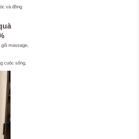
sóc và đồng
quà
6%
 gối massage,
ng cuộc sống.