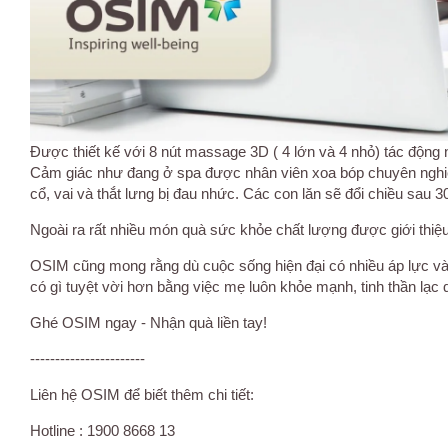
Được thiết kế với 8 nút massage 3D ( 4 lớn và 4 nhỏ) tác độn
Cảm giác như đang ở spa được nhân viên xoa bóp chuyên nghiệ
cổ, vai và thắt lưng bị đau nhức. Các con lăn sẽ đổi chiều sau
Ngoài ra rất nhiều món quà sức khỏe chất lượng được giới thiệu
OSIM cũng mong rằng dù cuộc sống hiện đại có nhiều áp lực và
có gì tuyệt vời hơn bằng việc mẹ luôn khỏe mạnh, tinh thần lạc 
Ghé OSIM ngay - Nhận quà liền tay!
-----------------------
Liên hệ OSIM để biết thêm chi tiết:
Hotline : 1900 8668 13