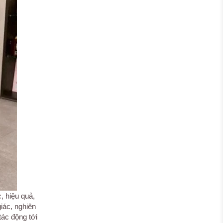
, hiệu quả,
iác, nghiên
tác động tới