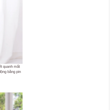
yết quanh mắt
động bằng pin