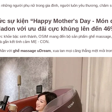
nh những người phụ nữ trong gia đình, người luôn yêu thương, chăm 
hức sự kiện “Happy Mother's Day - Món 
eladon với ưu đãi cực khủng lên đến 4
ức khỏe bậc sinh thành, OSIM mang đến bộ sản phẩm ghế massage,
và gắn kết tình cảm MẸ - CON.
 thần với
ghế massage uDream
, xua tan mọi căng thẳng mệt mỏi tro