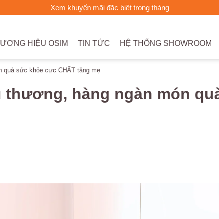
Xem khuyến mãi đặc biệt trong tháng
ƯƠNG HIỆU OSIM
TIN TỨC
HỆ THỐNG SHOWROOM
ón quà sức khỏe cực CHẤT tặng mẹ
êu thương, hàng ngàn món qu