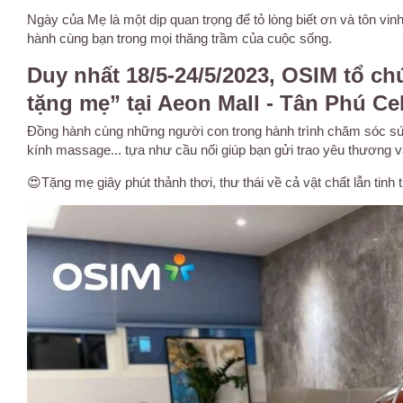
Ngày của Mẹ là một dịp quan trọng để tỏ lòng biết ơn và tôn vi
hành cùng bạn trong mọi thăng trầm của cuộc sống.
Duy nhất 18/5-24/5/2023, OSIM tổ c
tặng mẹ” tại Aeon Mall - Tân Phú C
Đồng hành cùng những người con trong hành trình chăm sóc s
kính massage... tựa như cầu nối giúp bạn gửi trao yêu thương 
😍
Tặng mẹ giây phút thảnh thơi, thư thái về cả vật chất lẫn tinh