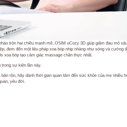
g nhào trộn hai chiều mạnh mẽ, OSIM uCozy 3D giúp giảm đau mô sâu
p, đem đến một liệu pháp xoa bóp nhịp nhàng như sóng và cường độ
 30s xoa bóp tạo cảm giác massage chân thực nhất.
 trong sự kiện lần này.
 bận rộn, hãy dành thời gian quan tâm đến sức khỏe của mẹ nhiều h
quan, yêu đời.